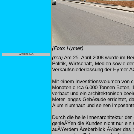
(Foto: Hymer)
WERBUNG
(red)
Am 25. April 2008 wurde im Be
Politik, Wirtschaft, Medien sowie 
Verkaufsniederlassung der Hymer AG 
Mit einem Investitionsvolumen von c
Monaten circa 6.000 Tonnen Beton, 
verbaut und ein architektonisch bee
Meter langes GebÃ¤ude errichtet, da
Aluminiumhaut und seinen imposanten
Durch die helle Innenarchitektur de
genieÃŸen die Kunden nicht nur ein
auÃŸerdem Ãœberblick Ã¼ber das n