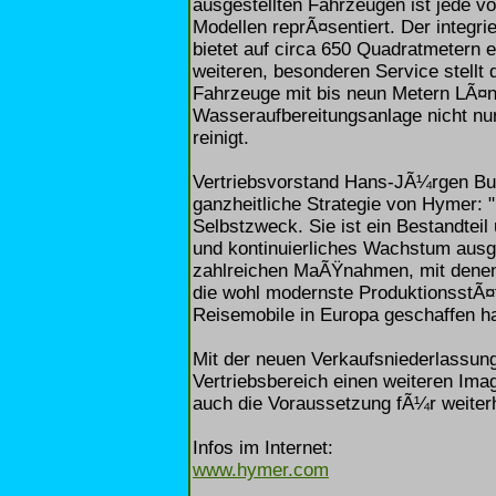
ausgestellten Fahrzeugen ist jede v
Modellen reprÃ¤sentiert. Der integ
bietet auf circa 650 Quadratmetern e
weiteren, besonderen Service stellt
Fahrzeuge mit bis neun Metern LÃ¤n
Wasseraufbereitungsanlage nicht nu
reinigt.
Vertriebsvorstand Hans-JÃ¼rgen Bur
ganzheitliche Strategie von Hymer: 
Selbstzweck. Sie ist ein Bestandteil 
und kontinuierliches Wachstum ausge
zahlreichen MaÃŸnahmen, mit denen 
die wohl modernste ProduktionsstÃ¤
Reisemobile in Europa geschaffen h
Mit der neuen Verkaufsniederlassung
Vertriebsbereich einen weiteren Im
auch die Voraussetzung fÃ¼r weiter
Infos im Internet:
www.hymer.com