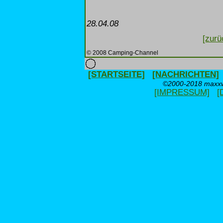
28.04.08
[zurü
© 2008 Camping-Channel
[STARTSEITE]
[NACHRICHTEN]
©2000-2018 maxxwe
[IMPRESSUM]
[