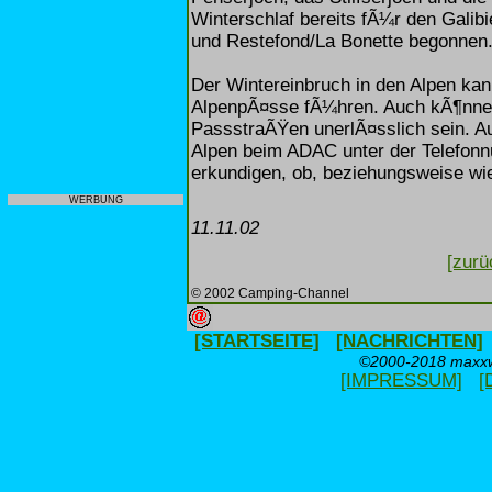
Winterschlaf bereits fÃ¼r den Galibi
und Restefond/La Bonette begonnen
Der Wintereinbruch in den Alpen kan
AlpenpÃ¤sse fÃ¼hren. Auch kÃ¶nnen
PassstraÃŸen unerlÃ¤sslich sein. Au
Alpen beim ADAC unter der Telefonn
erkundigen, ob, beziehungsweise wi
WERBUNG
11.11.02
[zurü
© 2002 Camping-Channel
[STARTSEITE]
[NACHRICHTEN]
©2000-2018 maxxwe
[IMPRESSUM]
[