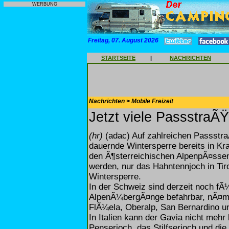
WERBUNG
Freitag, 07. August 2026
STARTSEITE
|
NACHRICHTEN
Nachrichten > Mobile Freizeit
Jetzt viele PassstraÃ
(hr)
(adac) Auf zahlreichen Passstra
dauernde Wintersperre bereits in Kra
den Ã¶sterreichischen AlpenpÃ¤ssen,
werden, nur das Hahntennjoch in Tir
Wintersperre.
In der Schweiz sind derzeit noch fÃ
AlpenÃ¼bergÃ¤nge befahrbar, nÃ¤ml
FlÃ¼ela, Oberalp, San Bernardino 
In Italien kann der Gavia nicht meh
Penserjoch, das Stilfserjoch und die 