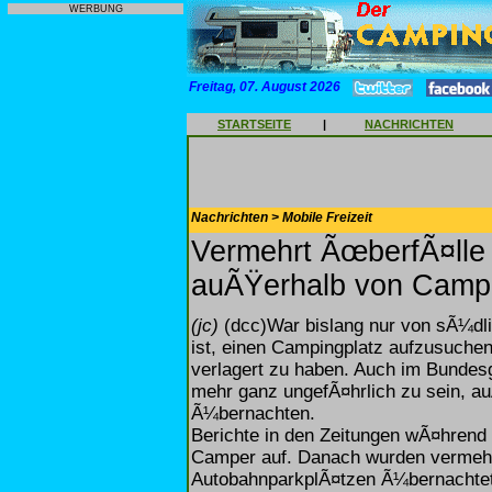
WERBUNG
Freitag, 07. August 2026
STARTSEITE
|
NACHRICHTEN
Nachrichten > Mobile Freizeit
Vermehrt ÃœberfÃ¤lle 
auÃŸerhalb von Camp
(jc)
(dcc)War bislang nur von sÃ¼dli
ist, einen Campingplatz aufzusuchen,
verlagert zu haben. Auch im Bundesg
mehr ganz ungefÃ¤hrlich zu sein, 
Ã¼bernachten.
Berichte in den Zeitungen wÃ¤hrend
Camper auf. Danach wurden vermehrt
AutobahnparkplÃ¤tzen Ã¼bernachtet