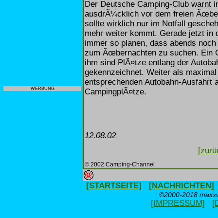
Der Deutsche Camping-Club warnt 
ausdrÃ¼cklich vor dem freien Ãœbe
sollte wirklich nur im Notfall gesch
mehr weiter kommt. Gerade jetzt in 
immer so planen, dass abends noch 
zum Ãœbernachten zu suchen. Ein Ca
ihm sind PlÃ¤tze entlang der Autoba
gekennzeichnet. Weiter als maximal
entsprechenden Autobahn-Ausfahrt au
WERBUNG
CampingplÃ¤tze.
12.08.02
[zurü
© 2002 Camping-Channel
[STARTSEITE]
[NACHRICHTEN]
©2000-2018 maxxwe
[IMPRESSUM]
[