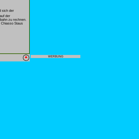
 sich der
auf der
obahn zu rechnen.
- Chiasso Staus
WERBUNG