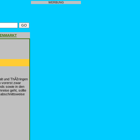
WERBUNG
GENMARKT
alt und ThÃžringen
n vorerst zwar
nds sowie in den
eise geht, sollte
 abschnittsweise