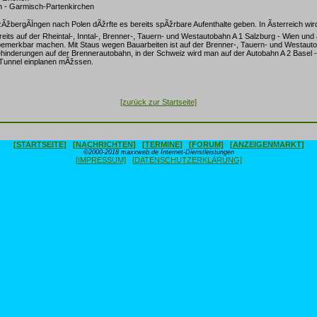
 - Garmisch-Partenkirchen
žbergÃĪngen nach Polen dÃžrfte es bereits spÃžrbare Aufenthalte geben. In Ãsterreich wird
eits auf der Rheintal-, Inntal-, Brenner-, Tauern- und Westautobahn A 1 Salzburg - Wien und 
emerkbar machen. Mit Staus wegen Bauarbeiten ist auf der Brenner-, Tauern- und Westaut
Behinderungen auf der Brennerautobahn, in der Schweiz wird man auf der Autobahn A 2 Basel 
Tunnel einplanen mÃžssen.
[zurück zur Startseite]
[STARTSEITE]
[NACHRICHTEN]
[TERMINE]
[FORUM]
[ANZEIGENMARKT]
©2000-2018 maxxweb.de Internet-Dienstleistungen
[IMPRESSUM]
[DATENSCHUTZERKLÄRUNG]