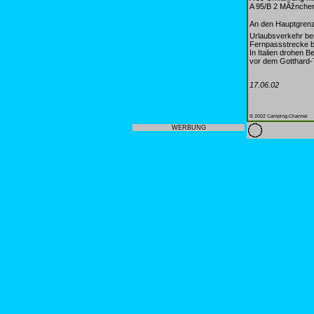
A 95/B 2 MÃžnchen
An den HauptgrenzÃ
Urlaubsverkehr ber
Fernpassstrecke b
In Italien drohen 
vor dem Gotthard-
17.06.02
© 2002 Camping-Channel
WERBUNG