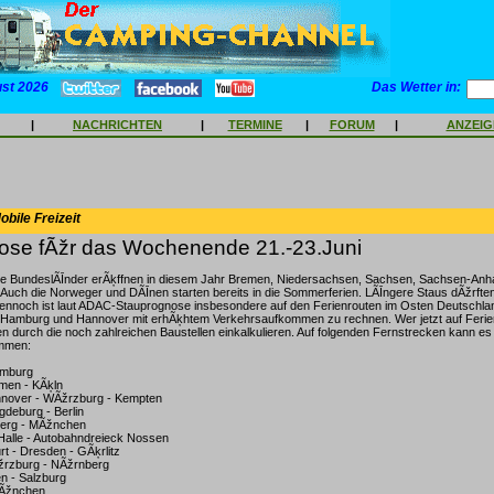
ust 2026
Das Wetter in:
|
NACHRICHTEN
|
TERMINE
|
FORUM
|
ANZEI
bile Freizeit
ose fÃžr das Wochenende 21.-23.Juni
te BundeslÃĪnder erÃķffnen in diesem Jahr Bremen, Niedersachsen, Sachsen, Sachsen-Anh
 Auch die Norweger und DÃĪnen starten bereits in die Sommerferien. LÃĪngere Staus dÃžrfte
dennoch ist laut ADAC-Stauprognose insbesondere auf den Ferienrouten im Osten Deutschla
amburg und Hannover mit erhÃķhtem Verkehrsaufkommen zu rechnen. Wer jetzt auf Ferienr
 durch die noch zahlreichen Baustellen einkalkulieren. Auf folgenden Fernstrecken kann es
mmen:
amburg
men - KÃķln
nnover - WÃžrzburg - Kempten
deburg - Berlin
nberg - MÃžnchen
Halle - Autobahndreieck Nossen
rt - Dresden - GÃķrlitz
Ãžrzburg - NÃžrnberg
n - Salzburg
MÃžnchen