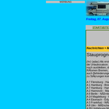
WERBUNG
Freitag, 07. Aug
STARTSEITE
Nachrichten > Mo
Stauprogn
(hr)
(adac) Als ers
die Urlaubssaison.
noch ausbleiben, 
RÃĪumen Bremen, H
auch Behinderungen
zu StÃķrungen ko
A 7 Flensburg - H
A 1 Hamburg - Bre
A 7 Hamburg - Ha
A 2 Hannover - Mag
A 9 Berlin - NÃžr
A 14 Magdeburg - 
A 4 Eisenach - Erfu
A 3 Frankfurt - W
A 8 Ulm - MÃžnche
A 99 Umfahrung 