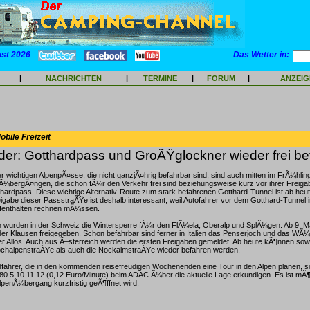
ust 2026
Das Wetter in:
|
NACHRICHTEN
|
TERMINE
|
FORUM
|
ANZEI
bile Freizeit
er: Gotthardpass und GroÃŸglockner wieder frei be
r wichtigen AlpenpÃ¤sse, die nicht ganzjÃ¤hrig befahrbar sind, sind auch mitten im FrÃ¼hlin
¼bergÃ¤ngen, die schon fÃ¼r den Verkehr frei sind beziehungsweise kurz vor ihrer Freigab
hardpass. Diese wichtige Alternativ-Route zum stark befahrenen Gotthard-Tunnel ist ab heut
eigabe dieser PassstraÃŸe ist deshalb interessant, weil Autofahrer vor dem Gotthard-Tunnel 
Aufenthalten rechnen mÃ¼ssen.
 wurden in der Schweiz die Wintersperre fÃ¼r den FlÃ¼ela, Oberalp und SplÃ¼gen. Ab 9. Mai
der Klausen freigegeben. Schon befahrbar sind ferner in Italien das Penserjoch und das WÃ¼r
der Allos. Auch aus Ã–sterreich werden die ersten Freigaben gemeldet. Ab heute kÃ¶nnen sow
halpenstraÃŸe als auch die NockalmstraÃŸe wieder befahren werden.
fahrer, die in den kommenden reisefreudigen Wochenenden eine Tour in den Alpen planen, sol
 5 10 11 12 (0,12 Euro/Minute) beim ADAC Ã¼ber die aktuelle Lage erkundigen. Es ist mÃ¶
lpenÃ¼bergang kurzfristig geÃ¶ffnet wird.