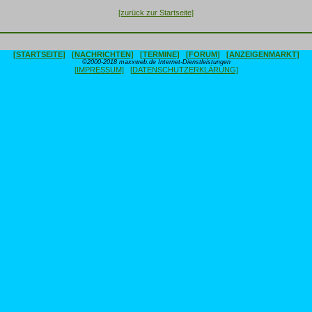
[zurück zur Startseite]
[STARTSEITE]
[NACHRICHTEN]
[TERMINE]
[FORUM]
[ANZEIGENMARKT]
©2000-2018 maxxweb.de Internet-Dienstleistungen
[IMPRESSUM]
[DATENSCHUTZERKLÄRUNG]