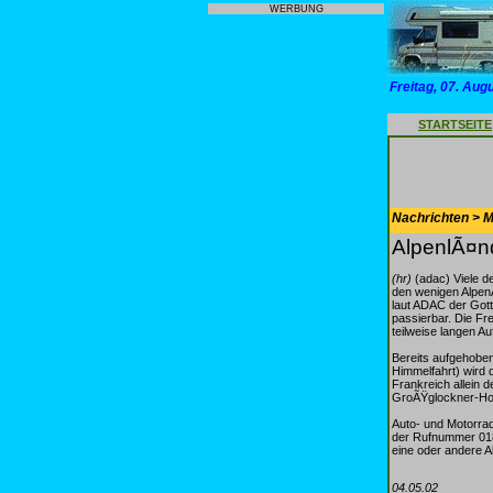
WERBUNG
Freitag, 07. Aug
STARTSEITE
Nachrichten > Mo
AlpenlÃ¤nd
(hr)
(adac) Viele de
den wenigen AlpenÃ
laut ADAC der Gott
passierbar. Die Fr
teilweise langen 
Bereits aufgehoben
Himmelfahrt) wird 
Frankreich allein 
GroÃŸglockner-Hoc
Auto- und Motorrad
der Rufnummer 0180
eine oder andere A
04.05.02