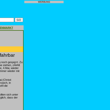
WERBUNG
GENMARKT
fahrbar
g noch gesperrt. Zu
e stehen, zÃ¤hlt
e, 4.Mai, wieder
immer wieder mit
 (Christi
zjoch, in
ohl die
lten sich unter
glich, dass der