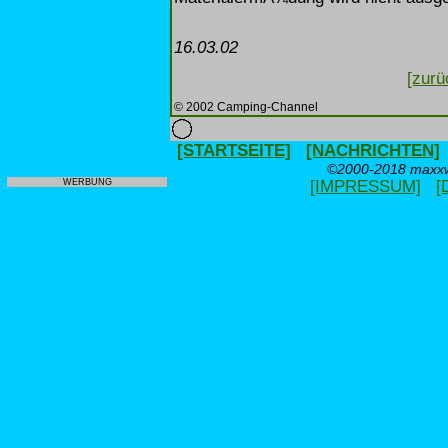
16.03.02
[zurü
© 2002 Camping-Channel
[STARTSEITE]
[NACHRICHTEN]
©2000-2018 maxxwe
WERBUNG
[IMPRESSUM]
[