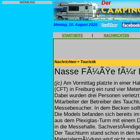
WERBUNG
Montag, 10. August 2026
STARTSEITE
|
NACHRICHTEN
Nachrichten > Touristik
Nasse FÃ¼ÃŸe fÃ¼r M
(jc)
Am Vormittag platzte in einer Ha
(CFT) in Freiburg ein rund vier Mete
Dabei wurden drei Personen verletzt
Mitarbeiter der Betreiber des Taucht
Messebesucher. In dem Becken sollt
Die Models befanden sich bereits i
aus dem Plexiglas-Turm mit einem 
in die Messehalle. SachverstÃ¤ndig
Der Tauchturm stand schon in den b
MaterialermÃ¼dung wird nicht ausg