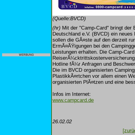
(Quelle:BVCD)
(hr)
Mit der "Camp-Card" bringt der
Deutschland e.V. (BVCD) ein neues M
sollen die GÃ¤ste auf den derzeit r
ErmÃ¤ÃŸigungen bei den Campingge
Leistungen erhalten. Die Camp-Card 
WERBUNG
ReiserÃ¼cktrittskostenversicherung 
Hotline fÃ¼r Anfragen und Beschwe
Die im BVCD organisierten Campingp
PlastikkÃ¤rtchen vor allem einen W
organisierten PlÃ¤tzen und eine be
Infos im Internet:
www.campcard.de
26.02.02
[zurü