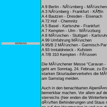
A 9 Berlin - NÃ¼rnberg - MÃ¼nchen
A 3 NÃ¼rnberg - Frankfurt - KÃ¶ln
A 4 Bautzen - Dresden - Eisenach
A 72 Hof - Chemnitz
A 5 Basel - Karlsruhe - Frankfurt
A 7 Kempten - Ulm - WÃ¼rzburg
A 8 MÃ¼nchen - Stuttgart - Karlsruh
A 99 Umfahrung MÃ¼nchen
WERBUNG
A 95/B 2 MÃ¼nchen - Garmisch-Par
A 93 Inntaldreieck - Kufstein
A 7/B 310 Kempten - FÃ¼ssen
Die MÃ¼nchener Messe "Caravan - B
geht am Sonntag, 24. Februar, zu E
starken Skiurlauberverkehrs die M
am Samstag meiden.
Auch in den benachbarten AlpenlÃ¤nd
bemerkbar machen. Vor allem auf d
sterreichs (hier enden die Winterfer
dÃ¼rften Behinderungen und Staus ni