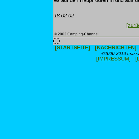
es auf den Hauptrouten in und aus d
18.02.02
[zurü
© 2002 Camping-Channel
[STARTSEITE]
[NACHRICHTEN]
©2000-2018 maxxwe
[IMPRESSUM]
[