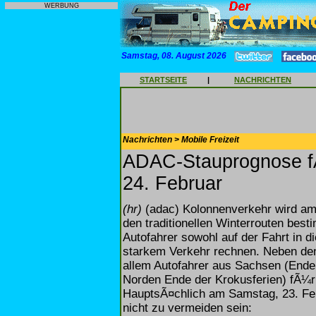
WERBUNG
Samstag, 08. August 2026
STARTSEITE
|
NACHRICHTEN
Nachrichten > Mobile Freizeit
ADAC-Stauprognose f
24. Februar
(hr)
(adac) Kolonnenverkehr wird a
den traditionellen Winterrouten b
Autofahrer sowohl auf der Fahrt in d
starkem Verkehr rechnen. Neben den
allem Autofahrer aus Sachsen (Ende 
Norden Ende der Krokusferien) fÃ¼
HauptsÃ¤chlich am Samstag, 23. Feb
nicht zu vermeiden sein: