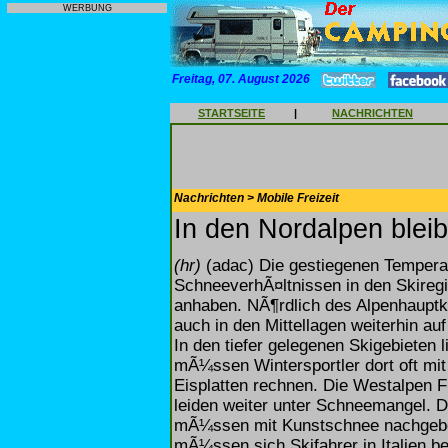
WERBUNG
Freitag, 07. August 2026
STARTSEITE
|
NACHRICHTEN
Nachrichten > Mobile Freizeit
In den Nordalpen bleib
(hr)
(adac) Die gestiegenen Temperat
SchneeverhÃ¤ltnissen in den Skiregi
anhaben. NÃ¶rdlich des Alpenhauptk
auch in den Mittellagen weiterhin au
In den tiefer gelegenen Skigebieten
mÃ¼ssen Wintersportler dort oft mit
Eisplatten rechnen. Die Westalpen 
leiden weiter unter Schneemangel. 
mÃ¼ssen mit Kunstschnee nachgebe
mÃ¼ssen sich Skifahrer in Italien