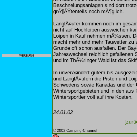
Beschneiungsanlagen sind dort trotzd
grÃ¶ÃŸtenteils noch mÃ¶glich.
LanglÃ¤ufer kommen noch im gesamte
nicht auf Hochloipen ausweichen kann
Loipen in Kauf nehmen mÃ¼ssen. De
macht mehr und mehr Tauwetter zu s
Grunde oft schon ausfallen. Der Bay
Jahreswechsel reichlich gefallenen 
WERBUNG
und im ThÃ¼ringer Wald ist das Skif
In unverÃ¤ndert gutem bis ausgezei
und LanglÃ¤ufern die Pisten und Lo
Schwedens sowie Kanadas und der U
Wintersportgebieten und in den aus
Wintersportler voll auf ihre Kosten.
24.01.02
[zurü
© 2002 Camping-Channel